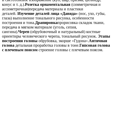
конус и т. д.).
Розетка орнаментальная
(симметричная и
ассиметричная)передача материала и пластики
деталей.
Изучение деталей лица «Давида»
(нос, ухо, губы,
глаза) выполнение тонального рисунка, особенности
построения и тона.
Драпировка
прорисовка складок ткани,
передача в мягком материале (уголь, сепия,
сангина).
Череп
(обрубовочный и натуральный) костные
ориентиры человеческого черепа, тональный рисунок.
Этапы
построения головы
обрубовка, экорше «Гудона».
Античная
голова
детальная проработка головы в тоне.
Гипсовая голова
с плечевым поясом
строение головы с плечевым поясом.